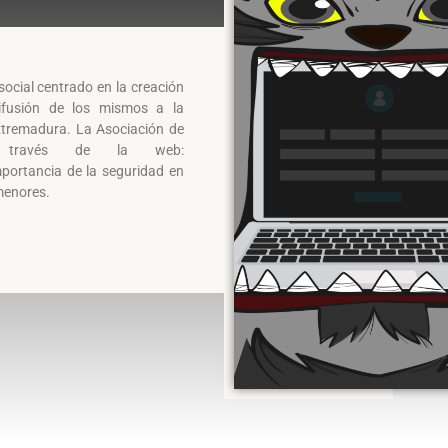
cial centrado en la creación
ifusión de los mismos a la
xtremadura. La Asociación de
a través de la web:
portancia de la seguridad en
 menores.