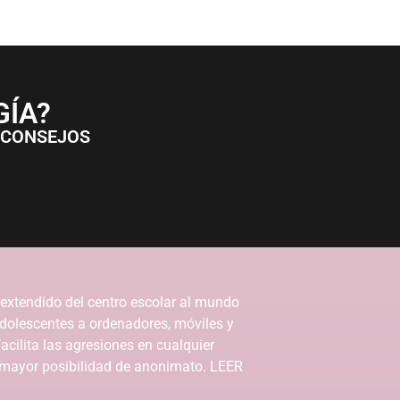
GÍA?
 CONSEJOS
 extendido del centro escolar al mundo
 adolescentes a ordenadores, móviles y
acilita las agresiones en cualquier
mayor posibilidad de anonimato. LEER